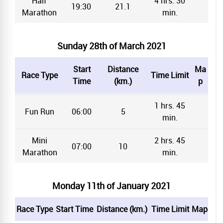
Half
4 hrs. 30
19:30
21.1
Marathon
min.
Sunday 28th of March 2021
Start
Distance
Ma
Race Type
Time Limit
Time
(km.)
p
1 hrs. 45
Fun Run
06:00
5
min.
Mini
2 hrs. 45
07:00
10
Marathon
min.
Monday 11th of January 2021
Race Type
Start Time
Distance (km.)
Time Limit
Map