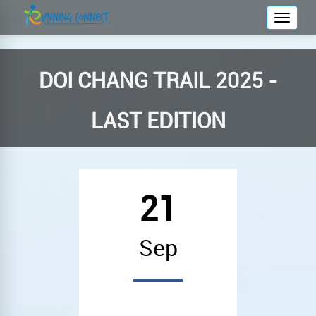
T
o
g
g
DOI CHANG TRAIL 2025 -
l
e
LAST EDITION
n
a
v
i
g
21
a
t
Sep
i
o
n