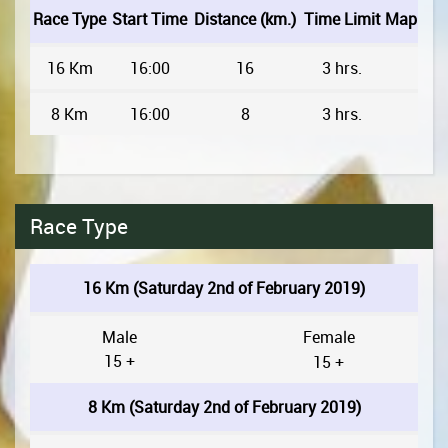
Race Type
Start Time
Distance (km.)
Time Limit
Map
16 Km
16:00
16
3 hrs.
8 Km
16:00
8
3 hrs.
Race Type
16 Km (Saturday 2nd of February 2019)
Male
Female
15 +
15 +
8 Km (Saturday 2nd of February 2019)