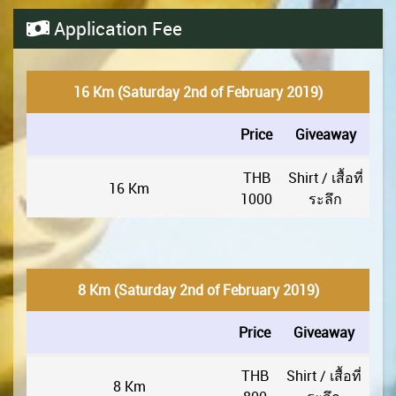
Application Fee
16 Km (Saturday 2nd of February 2019)
Price
Giveaway
THB
Shirt / เสื้อที่
16 Km
1000
ระลึก
8 Km (Saturday 2nd of February 2019)
Price
Giveaway
THB
Shirt / เสื้อที่
8 Km