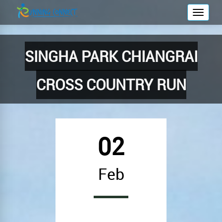
T
o
g
g
SINGHA PARK CHIANGRAI
l
e
CROSS COUNTRY RUN
n
a
v
i
g
02
a
t
Feb
i
o
n